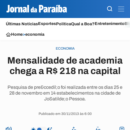
Esportes
Entretenimento
Bl
Últimas Notícias
Política
Qual a Boa?
Home
>
economia
ECONOMIA
Mensalidade de academia
chega a R$ 218 na capital
Pesquisa de pre&ccedil;o foi realizada entre os dias 25 e
28 de novembro em 14 estabelecimentos na cidade de
Jo&atilde;o Pessoa.
Publicado em 30/11/2013 às 6:00