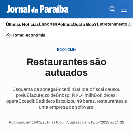
Esportes
Entretenimento
Bl
Últimas Notícias
Política
Qual a Boa?
Home
>
economia
ECONOMIA
Restaurantes são
autuados
Esquema de sonega&ccedil;&atilde;o fiscal causou
preju&iacute;zo de&nbsp; R$ 14 milh&otilde;es;
opera&ccedil;&atilde;o fiscalizou 49 bares, restaurantes e
uma empresa de software.
Publicado em 15/03/2014 às 6:00 | Atualizado em 18/07/2023 às 14:32