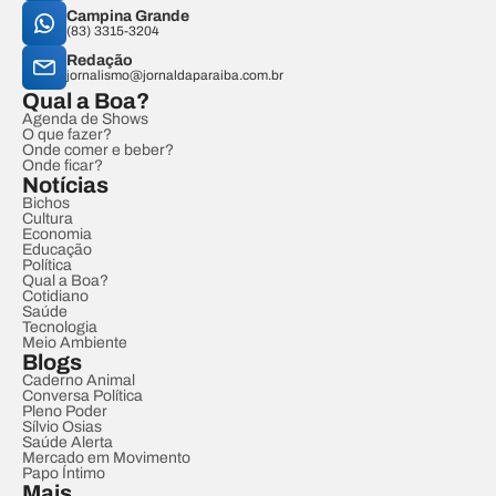
Campina Grande
(83) 3315-3204
Redação
jornalismo@jornaldaparaiba.com.br
Qual a Boa?
Agenda de Shows
O que fazer?
Onde comer e beber?
Onde ficar?
Notícias
Bichos
Cultura
Economia
Educação
Política
Qual a Boa?
Cotidiano
Saúde
Tecnologia
Meio Ambiente
Blogs
Caderno Animal
Conversa Política
Pleno Poder
Sílvio Osias
Saúde Alerta
Mercado em Movimento
Papo Íntimo
Mais