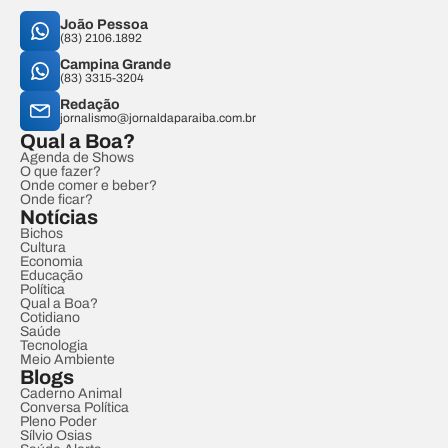
João Pessoa
(83) 2106.1892
Campina Grande
(83) 3315-3204
Redação
jornalismo@jornaldaparaiba.com.br
Qual a Boa?
Agenda de Shows
O que fazer?
Onde comer e beber?
Onde ficar?
Notícias
Bichos
Cultura
Economia
Educação
Política
Qual a Boa?
Cotidiano
Saúde
Tecnologia
Meio Ambiente
Blogs
Caderno Animal
Conversa Política
Pleno Poder
Sílvio Osias