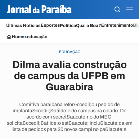
Esportes
Entretenimento
Bl
Últimas Notícias
Política
Qual a Boa?
Home
>
educação
EDUCAÇÃO
Dilma avalia construção
de campus da UFPB em
Guarabira
Comitiva paraibana refor&ccedil;ou pedido de
implanta&ccedil;&atilde;o de campus na cidade. De
acordo com secret&aacute;rio do MEC,
solicita&ccedil;&atilde;o est&aacute; inclu&iacute;da em
lista de pedidos para 20 novos campi no pa&iacute;s.