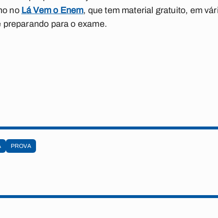
lho no
Lá Vem o Enem
, que tem material gratuito, em vá
 se preparando para o exame.
A
PROVA