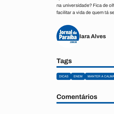
na universidade? Fica de o
facilitar a vida de quem tá
Iara Alves
Tags
DICAS
ENEM
MANTER A CALM
Comentários