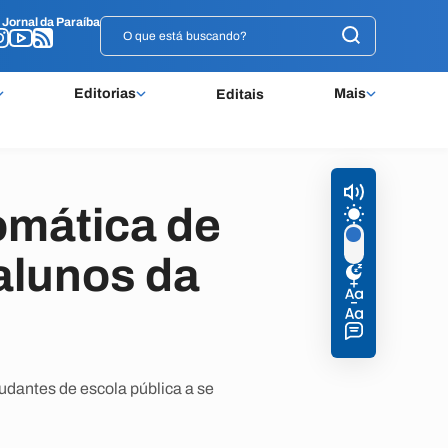
o
o
Jornal da Paraíba
Jornal da Paraíba
Editorias
Mais
Editais
omática de
alunos da
tudantes de escola pública a se