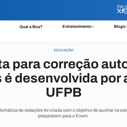
Siga 
Siga 
Entretenimento
Blogs
Qual a Boa?
EDUCAÇÃO
a para correção aut
 é desenvolvida por 
UFPB
omática de redações foi criada com o objetivo de auxiliar os es
prepararem para o Enem.