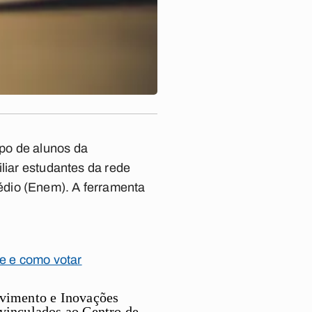
po de alunos da
iliar estudantes da rede
édio (Enem). A ferramenta
de e como votar
lvimento e Inovações
 vinculados ao Centro de