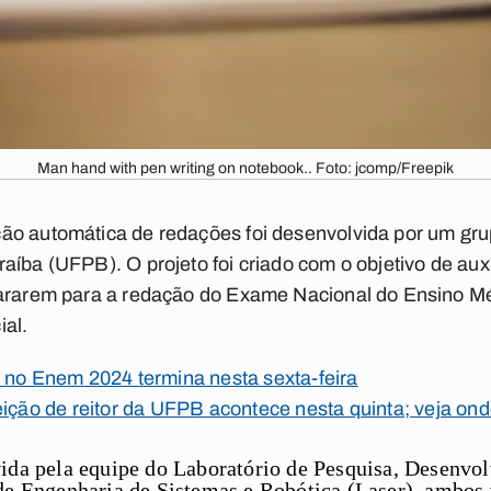
Man hand with pen writing on notebook.. Foto: jcomp/Freepik
ão automática de redações foi desenvolvida por um gru
aíba (UFPB). O projeto foi criado com o objetivo de aux
pararem para a redação do Exame Nacional do Ensino M
ial.
 no Enem 2024 termina nesta sexta-feira
eição de reitor da UFPB acontece nesta quinta; veja on
vida pela equipe do Laboratório de Pesquisa, Desenvo
de Engenharia de Sistemas e Robótica (Laser), ambos