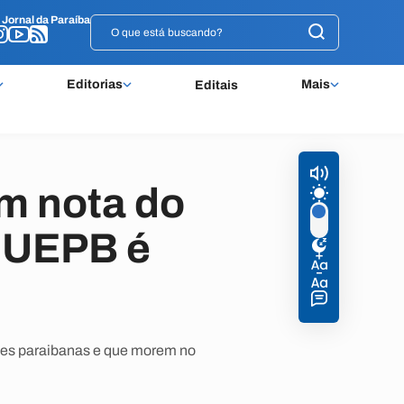
o
o
Jornal da Paraíba
Jornal da Paraíba
Editorias
Mais
Editais
m nota do
a UEPB é
ções paraibanas e que morem no