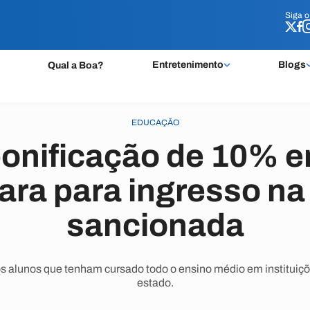
Siga 
Siga 
Entretenimento
Blogs
Qual a Boa?
EDUCAÇÃO
bonificação de 10% e
ra para ingresso n
sancionada
s alunos que tenham cursado todo o ensino médio em institui
estado.