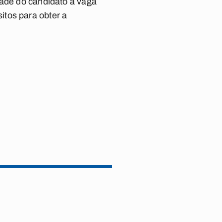
dade do candidato à vaga
itos para obter a