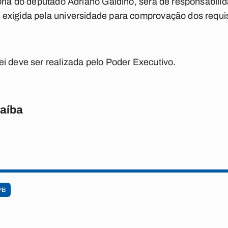
oria do deputado Adriano Galdino, será de responsabili
exigida pela universidade para comprovação dos requis
i deve ser realizada pelo Poder Executivo.
raíba
PB