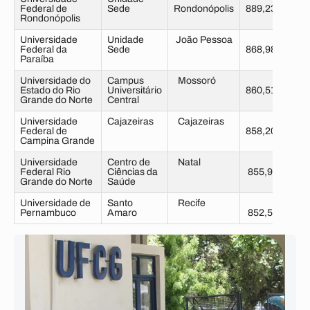
Federal de
Sede
Rondonópolis
889,23
Rondonópolis
Universidade
Unidade
João Pessoa
Federal da
Sede
868,98
Paraíba
Universidade do
Campus
Mossoró
Estado do Rio
Universitário
860,51
Grande do Norte
Central
Universidade
Cajazeiras
Cajazeiras
Federal de
858,20
Campina Grande
Universidade
Centro de
Natal
Federal Rio
Ciências da
855,90
Grande do Norte
Saúde
Universidade de
Santo
Recife
Pernambuco
Amaro
852,54