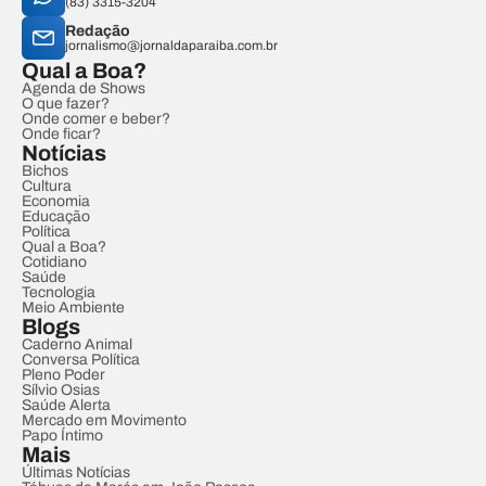
(83) 3315-3204
Redação
jornalismo@jornaldaparaiba.com.br
Qual a Boa?
Agenda de Shows
O que fazer?
Onde comer e beber?
Onde ficar?
Notícias
Bichos
Cultura
Economia
Educação
Política
Qual a Boa?
Cotidiano
Saúde
Tecnologia
Meio Ambiente
Blogs
Caderno Animal
Conversa Política
Pleno Poder
Sílvio Osias
Saúde Alerta
Mercado em Movimento
Papo Íntimo
Mais
Últimas Notícias