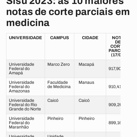
Sisu 2023: as 10 maiores
notas de corte parciais em
medicina
UNIVERSIDADE
CAMPUS
CIDADE
NOTA
DE
CORTE
PARCIAL
(17/02)
Universidade
Marco Zero
Macapá
Federal do
917,90
Amapá
Universidade
Faculdade
Manaus
Federal do
de Medicina
910,41
Amazonas
Universidade
Caicó
Caicó
Federal do Rio
909,26
Grande do Norte
Universidade
Pinheiro
Pinheiro
Federal do
899,16
Maranhão
Universidade
Unidade