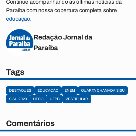
Continue acompanhando as últimas notícias da
Paraíba com nossa cobertura completa sobre
educação
.
Redação Jornal da
Paraíba
Tags
DESTAQUES
EDUCAÇÃO
ENEM
QUARTA CHAMADA SISU
SISU 2023
UFCG
UFPB
VESTIBULAR
Comentários