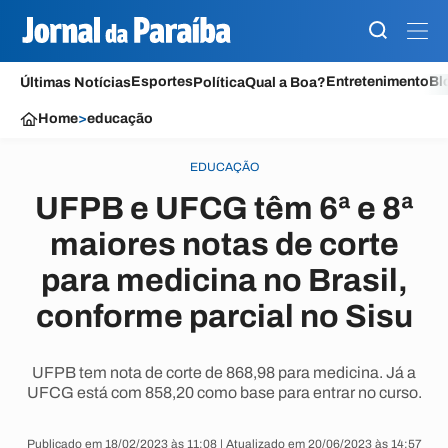
Esportes
Entretenimento
Bl
Últimas Notícias
Política
Qual a Boa?
Home
>
educação
EDUCAÇÃO
UFPB e UFCG têm 6ª e 8ª
maiores notas de corte
para medicina no Brasil,
conforme parcial no Sisu
UFPB tem nota de corte de 868,98 para medicina. Já a
UFCG está com 858,20 como base para entrar no curso.
Publicado em 18/02/2023 às 11:08 | Atualizado em 20/06/2023 às 14:57