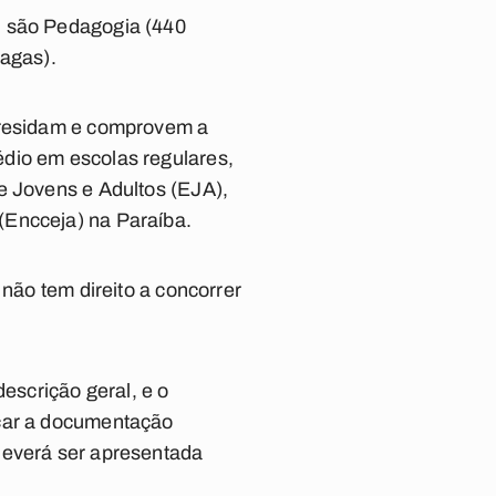
, são Pedagogia (440
vagas).
e residam e comprovem a
édio em escolas regulares,
e Jovens e Adultos (EJA),
(Encceja) na Paraíba.
 não tem direito a concorrer
scrição geral, e o
icar a documentação
deverá ser apresentada