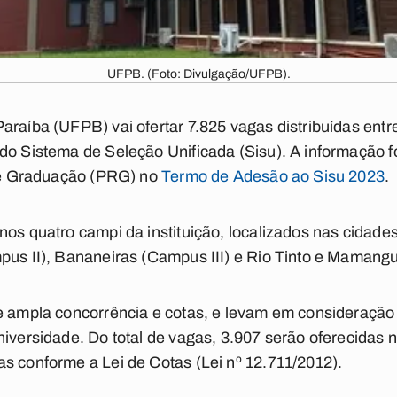
UFPB. (Foto: Divulgação/UFPB).
araíba (UFPB) vai ofertar 7.825 vagas distribuídas ent
do Sistema de Seleção Unificada (Sisu). A informação fo
 de Graduação (PRG) no
Termo de Adesão ao Sisu 2023
.
nos quatro campi da instituição, localizados nas cidad
mpus II), Bananeiras (Campus III) e Rio Tinto e Maman
e ampla concorrência e cotas, e levam em consideração 
niversidade. Do total de vagas, 3.907 serão oferecidas 
s conforme a Lei de Cotas (Lei nº 12.711/2012).