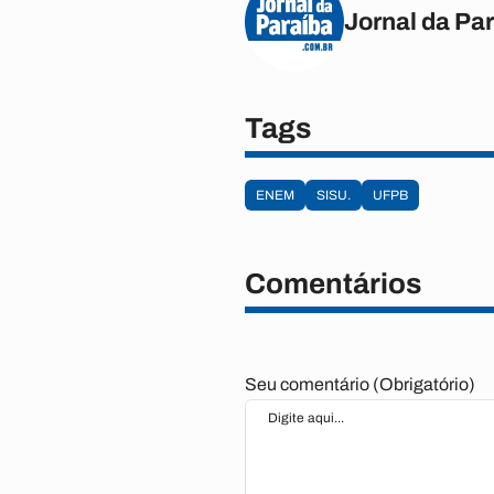
Jornal da Pa
Tags
ENEM
SISU.
UFPB
Comentários
Seu comentário (Obrigatório)