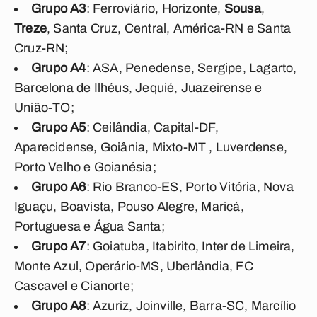
Grupo A3
: Ferroviário, Horizonte,
Sousa
,
Treze
, Santa Cruz, Central, América-RN e Santa
Cruz-RN;
Grupo A4
: ASA, Penedense, Sergipe, Lagarto,
Barcelona de Ilhéus, Jequié, Juazeirense e
União-TO;
Grupo A5
: Ceilândia, Capital-DF,
Aparecidense, Goiânia, Mixto-MT , Luverdense,
Porto Velho e Goianésia;
Grupo A6
: Rio Branco-ES, Porto Vitória, Nova
Iguaçu, Boavista, Pouso Alegre, Maricá,
Portuguesa e Água Santa;
Grupo A7
: Goiatuba, Itabirito, Inter de Limeira,
Monte Azul, Operário-MS, Uberlândia, FC
Cascavel e Cianorte;
Grupo A8
: Azuriz, Joinville, Barra-SC, Marcílio