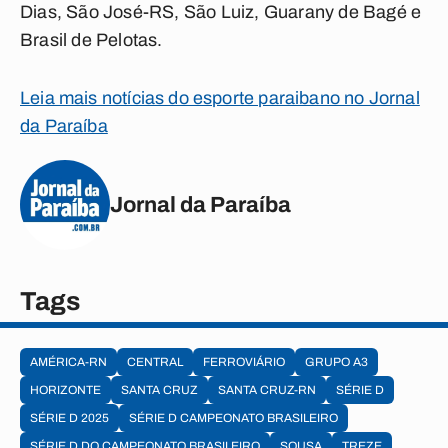
Dias, São José-RS, São Luiz, Guarany de Bagé e
Brasil de Pelotas.
Leia mais notícias do esporte paraibano no Jornal
da Paraíba
Jornal da Paraíba
Tags
AMÉRICA-RN
CENTRAL
FERROVIÁRIO
GRUPO A3
HORIZONTE
SANTA CRUZ
SANTA CRUZ-RN
SÉRIE D
SÉRIE D 2025
SÉRIE D CAMPEONATO BRASILEIRO
SÉRIE D DO CAMPEONATO BRASILEIRO
SOUSA
TREZE