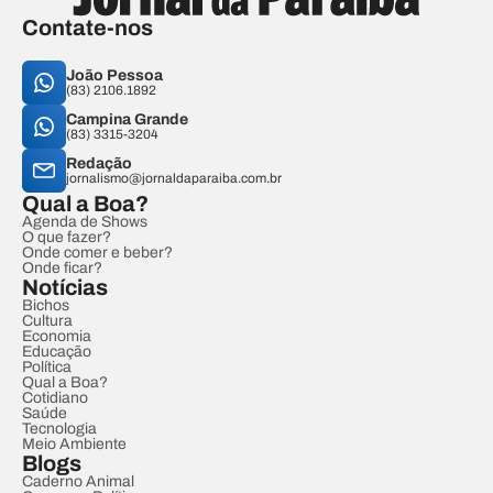
Contate-nos
João Pessoa
(83) 2106.1892
Campina Grande
(83) 3315-3204
Redação
jornalismo@jornaldaparaiba.com.br
Qual a Boa?
Agenda de Shows
O que fazer?
Onde comer e beber?
Onde ficar?
Notícias
Bichos
Cultura
Economia
Educação
Política
Qual a Boa?
Cotidiano
Saúde
Tecnologia
Meio Ambiente
Blogs
Caderno Animal