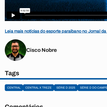
Leia mais notícias do esporte paraibano no Jornal da
Cisco Nobre
Tags
CENTRAL
CENTRAL X TREZE
SÉRIE D 2025
SÉRIE D DO CAMP
Comentários