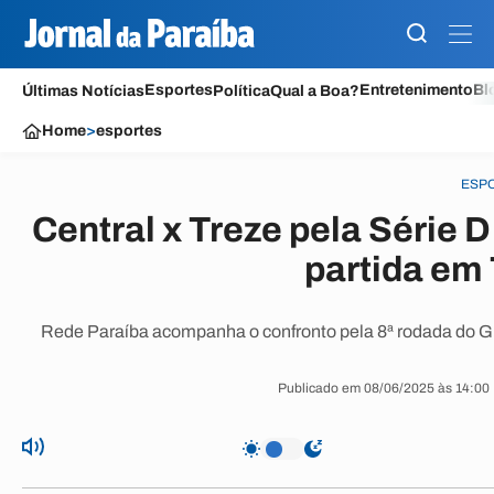
Esportes
Entretenimento
Bl
Últimas Notícias
Política
Qual a Boa?
Home
>
esportes
ESP
Central x Treze pela Série 
partida em
Rede Paraíba acompanha o confronto pela 8ª rodada do Grup
Publicado em 08/06/2025 às 14:00 