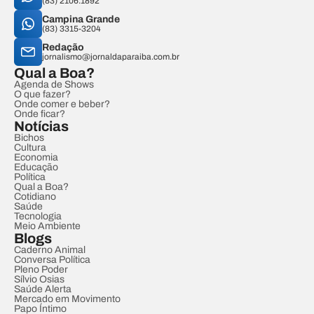
(83) 2106.1892
Campina Grande
(83) 3315-3204
Redação
jornalismo@jornaldaparaiba.com.br
Qual a Boa?
Agenda de Shows
O que fazer?
Onde comer e beber?
Onde ficar?
Notícias
Bichos
Cultura
Economia
Educação
Política
Qual a Boa?
Cotidiano
Saúde
Tecnologia
Meio Ambiente
Blogs
Caderno Animal
Conversa Política
Pleno Poder
Sílvio Osias
Saúde Alerta
Mercado em Movimento
Papo Íntimo