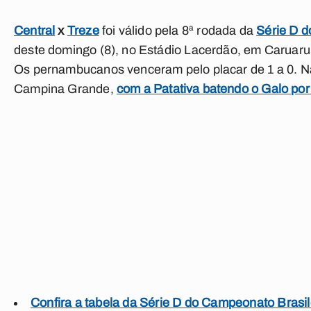
Central
x
Treze
foi válido pela 8ª rodada da
Série D d
deste domingo (8), no Estádio Lacerdão, em Caruaru,
Os pernambucanos venceram pelo placar de 1 a 0. N
Campina Grande,
com a Patativa batendo o Galo por 
Confira a tabela da Série D do Campeonato Brasil