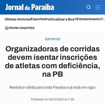
Esportes
Entretenimento
Bl
Últimas Notícias
Política
Qual a Boa?
Home
>
esportes
ESPORTES
Organizadoras de corridas
devem isentar inscrições
de atletas com deficiência,
na PB
Medida é válida para toda Paraíba e já está em vigor.
Publicado em 26/10/2021 às 7:50