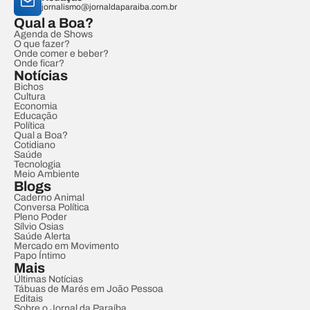
jornalismo@jornaldaparaiba.com.br
Qual a Boa?
Agenda de Shows
O que fazer?
Onde comer e beber?
Onde ficar?
Notícias
Bichos
Cultura
Economia
Educação
Política
Qual a Boa?
Cotidiano
Saúde
Tecnologia
Meio Ambiente
Blogs
Caderno Animal
Conversa Política
Pleno Poder
Sílvio Osias
Saúde Alerta
Mercado em Movimento
Papo Íntimo
Mais
Últimas Notícias
Tábuas de Marés em João Pessoa
Editais
Sobre o Jornal da Paraíba