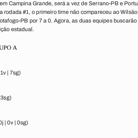
, em Campina Grande, será a vez de Serrano-PB e Port
a rodada #1, o primeiro time não compareceu ao Wilsão
otafogo-PB por 7 a 0. Agora, as duas equipes buscarão
ição estadual.
UPO A
 1v | 7sg)
| 3sg)
j | 0v | 0sg)