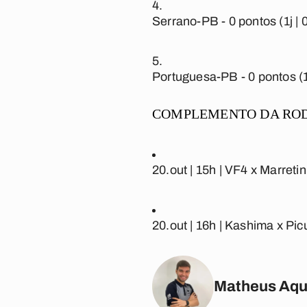
Serrano-PB -
0 pontos (1j | 0
Portuguesa-PB -
0 pontos (1j
COMPLEMENTO DA RODA
20.out | 15h |
VF4 x Marreti
20.out | 16h |
Kashima x Pic
Matheus Aqu