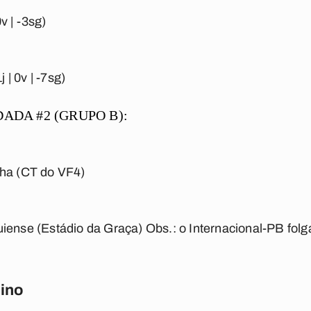
v | -3sg)
 | 0v | -7sg)
DA #2 (GRUPO B):
nha
(CT do VF4)
uiense
(Estádio da Graça)
Obs.:
o Internacional-PB folg
ino