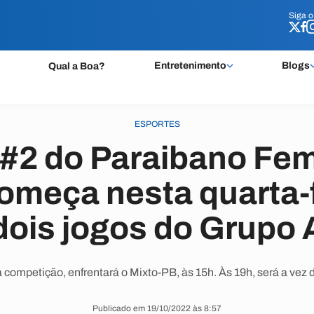
Siga 
Siga 
Entretenimento
Blogs
Qual a Boa?
ESPORTES
#2 do Paraibano Fem
omeça nesta quarta-
dois jogos do Grupo 
 competição, enfrentará o Mixto-PB, às 15h. Às 19h, será a ve
Publicado em 19/10/2022 às 8:57