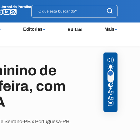
o
o
Jornal da Paraíba
Jornal da Paraíba
Editorias
Mais
Editais
inino de
feira, com
A
z de Serrano-PB x Portuguesa-PB.