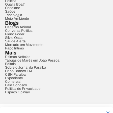
Política
Qual a Boa?
Cotidiano
Saúde
Tecnologia
Meio Ambiente
Blogs
Caderno Animal
Conversa Política
Pleno Poder
Sílvio Osias
Saúde Alerta
Mercado em Movimento
Papo Íntimo
Mais
Últimas Notícias
Tábuas de Marés em João Pessoa
Editais
Sobre o Jornal da Paraíba
Cabo Branco FM
CBN Paraíba
Expediente
Comercial
Fale Conosco
Política de Privacidade
Espaço Opinião
© REDE PARAÍBA DE COMUNICAÇÃO