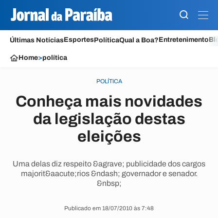
Esportes
Entretenimento
Bl
Últimas Notícias
Política
Qual a Boa?
Home
>
política
POLÍTICA
Conheça mais novidades
da legislação destas
eleições
Uma delas diz respeito &agrave; publicidade dos cargos
majorit&aacute;rios &ndash; governador e senador.
&nbsp;
Publicado em 18/07/2010 às 7:48