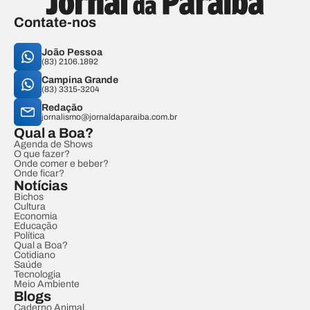
Contate-nos
João Pessoa
(83) 2106.1892
Campina Grande
(83) 3315-3204
Redação
jornalismo@jornaldaparaiba.com.br
Qual a Boa?
Agenda de Shows
O que fazer?
Onde comer e beber?
Onde ficar?
Notícias
Bichos
Cultura
Economia
Educação
Política
Qual a Boa?
Cotidiano
Saúde
Tecnologia
Meio Ambiente
Blogs
Caderno Animal