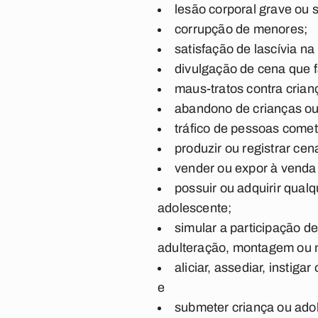
lesão corporal grave ou 
corrupção de menores;
satisfação de lascívia n
divulgação de cena que f
maus-tratos contra crian
abandono de crianças ou
tráfico de pessoas comet
produzir ou registrar ce
vender ou expor à venda 
possuir ou adquirir qual
adolescente;
simular a participação d
adulteração, montagem ou mo
aliciar, assediar, instig
e
submeter criança ou adol