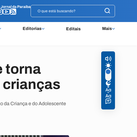
o
o
Jornal da Paraíba
Jornal da Paraíba
Editorias
Mais
Editais
 torna
 crianças
to da Criança e do Adolescente