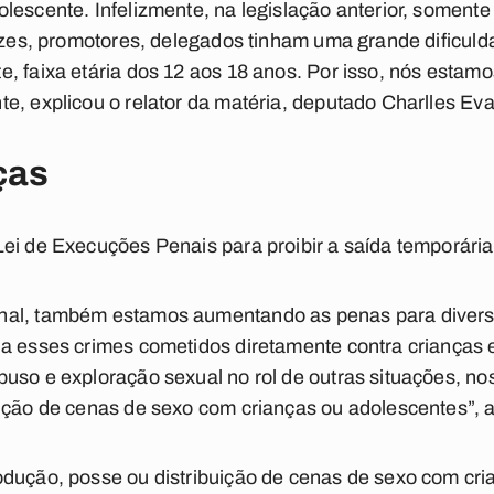
lescente. Infelizmente, na legislação anterior, soment
vezes, promotores, delegados tinham uma grande dificulda
e, faixa etária dos 12 aos 18 anos. Por isso, nós est
e, explicou o relator da matéria, deputado Charlles Ev
ças
ei de Execuções Penais para proibir a saída temporári
al, também estamos aumentando as penas para diverso
a esses crimes cometidos diretamente contra crianças 
uso e exploração sexual no rol de outras situações, no
ição de cenas de sexo com crianças ou adolescentes”, af
odução, posse ou distribuição de cenas de sexo com cri