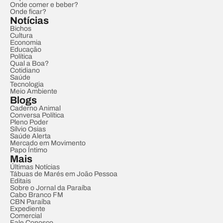
Onde comer e beber?
Onde ficar?
Notícias
Bichos
Cultura
Economia
Educação
Política
Qual a Boa?
Cotidiano
Saúde
Tecnologia
Meio Ambiente
Blogs
Caderno Animal
Conversa Política
Pleno Poder
Sílvio Osias
Saúde Alerta
Mercado em Movimento
Papo Íntimo
Mais
Últimas Notícias
Tábuas de Marés em João Pessoa
Editais
Sobre o Jornal da Paraíba
Cabo Branco FM
CBN Paraíba
Expediente
Comercial
Fale Conosco