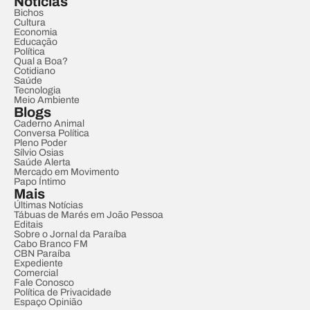
Notícias
Bichos
Cultura
Economia
Educação
Política
Qual a Boa?
Cotidiano
Saúde
Tecnologia
Meio Ambiente
Blogs
Caderno Animal
Conversa Política
Pleno Poder
Sílvio Osias
Saúde Alerta
Mercado em Movimento
Papo Íntimo
Mais
Últimas Notícias
Tábuas de Marés em João Pessoa
Editais
Sobre o Jornal da Paraíba
Cabo Branco FM
CBN Paraíba
Expediente
Comercial
Fale Conosco
Política de Privacidade
Espaço Opinião