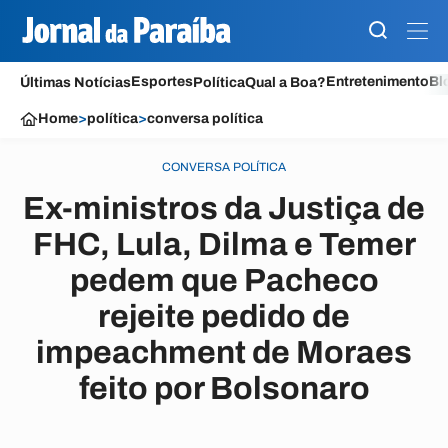
Esportes
Entretenimento
Bl
Últimas Notícias
Política
Qual a Boa?
Home
>
política
>
conversa política
CONVERSA POLÍTICA
Ex-ministros da Justiça de
FHC, Lula, Dilma e Temer
pedem que Pacheco
rejeite pedido de
impeachment de Moraes
feito por Bolsonaro