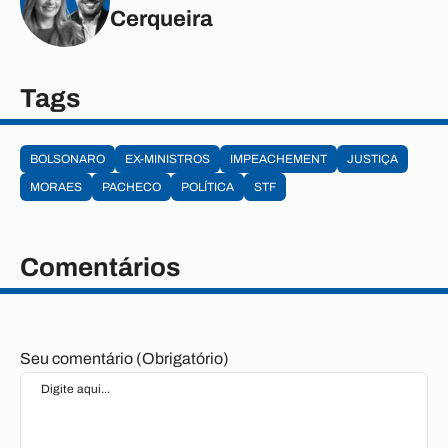
Cerqueira
Tags
BOLSONARO
EX-MINISTROS
IMPEACHEMENT
JUSTIÇA
MORAES
PACHECO
POLÍTICA
STF
Comentários
Seu comentário (Obrigatório)