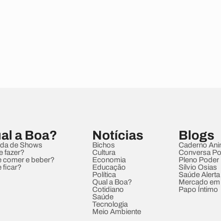
al a Boa?
Notícias
Blogs
da de Shows
Bichos
Caderno Ani
e fazer?
Cultura
Conversa Pol
 comer e beber?
Economia
Pleno Poder
 ficar?
Educação
Sílvio Osias
Política
Saúde Alerta
Qual a Boa?
Mercado em
Cotidiano
Papo Íntimo
Saúde
Tecnologia
Meio Ambiente