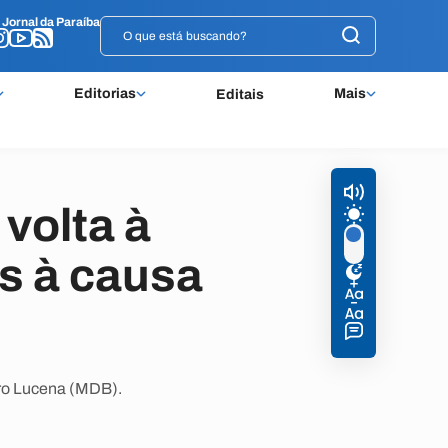
o
o
Jornal da Paraíba
Jornal da Paraíba
Editorias
Mais
Editais
 volta à
s à causa
ero Lucena (MDB).