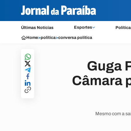
Esportes
Últimas Notícias
Política
Home
>
política
>
conversa política
Guga Pe
Câmara p
Mesmo com a saíd