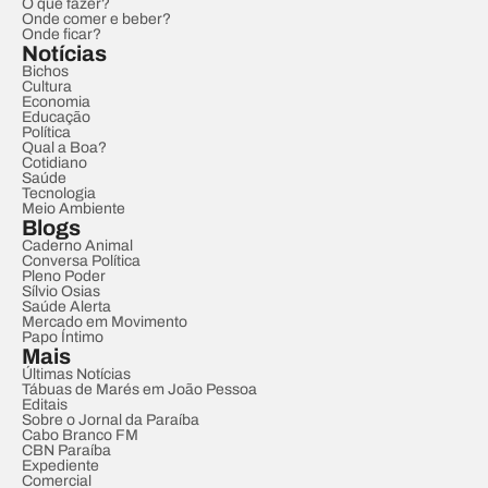
O que fazer?
Onde comer e beber?
Onde ficar?
Notícias
Bichos
Cultura
Economia
Educação
Política
Qual a Boa?
Cotidiano
Saúde
Tecnologia
Meio Ambiente
Blogs
Caderno Animal
Conversa Política
Pleno Poder
Sílvio Osias
Saúde Alerta
Mercado em Movimento
Papo Íntimo
Mais
Últimas Notícias
Tábuas de Marés em João Pessoa
Editais
Sobre o Jornal da Paraíba
Cabo Branco FM
CBN Paraíba
Expediente
Comercial