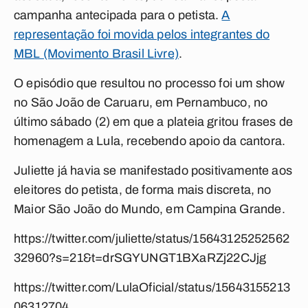
campanha antecipada para o petista.
A
representação foi movida pelos integrantes do
MBL (Movimento Brasil Livre)
.
O episódio que resultou no processo foi um show
no São João de Caruaru, em Pernambuco, no
último sábado (2) em que a plateia gritou frases de
homenagem a Lula, recebendo apoio da cantora.
Juliette já havia se manifestado positivamente aos
eleitores do petista, de forma mais discreta, no
Maior São João do Mundo, em Campina Grande.
https://twitter.com/juliette/status/15643125252562
32960?s=21&t=drSGYUNGT1BXaRZj22CJjg
https://twitter.com/LulaOficial/status/15643155213
06312704