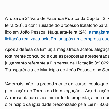
A juíza da 2ª Vara de Fazenda Pública da Capital, Silv
feira (26), a continuidade do processo licitatório pa
lixo em João Pessoa. Na quarta-feira (24),
a magistra
licitação realizada pela Emlur após uma empresa que
Após a defesa da Emlur, a magistrada acatou alegaçã
totalmente concluído e que as propostas apresentada
julgamento referente a Dispensa de Licitação (nº 02
Transparência do Município de João Pessoa e no Sem
"Ademais, não há procedimento em curso, posto que o
publicação do Termo de Homologação e Adjudicação 
A apresentação e acolhimento de proposta, ainda que
o princípio da igualdade preconizado pela Lei nº 8.6