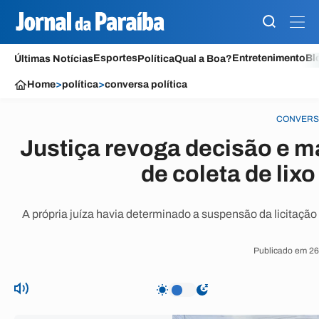
Esportes
Entretenimento
Bl
Últimas Notícias
Política
Qual a Boa?
Home
>
política
>
conversa política
CONVERSA
Justiça revoga decisão e 
de coleta de li
A própria juíza havia determinado a suspensão da licitaçã
Publicado em 26