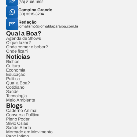
(83) 2106.1892
Campina Grande
(83) 3315-3204
Redação
jornalismo@jornaldaparaiba.com.br
Qual a Boa?
Agenda de Shows
O que fazer?
Onde comer e beber?
Onde ficar?
Notícias
Bichos
Cultura
Economia
Educação
Política
Qual a Boa?
Cotidiano
Saúde
Tecnologia
Meio Ambiente
Blogs
Caderno Animal
Conversa Política
Pleno Poder
Sílvio Osias
Saúde Alerta
Mercado em Movimento
Papo Íntimo