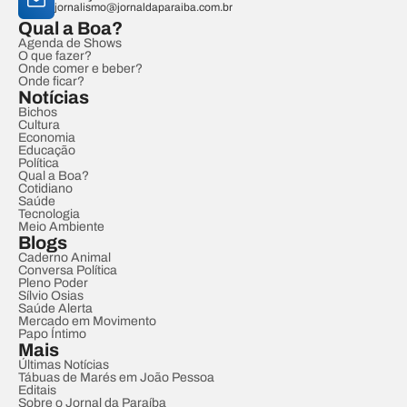
jornalismo@jornaldaparaiba.com.br
Qual a Boa?
Agenda de Shows
O que fazer?
Onde comer e beber?
Onde ficar?
Notícias
Bichos
Cultura
Economia
Educação
Política
Qual a Boa?
Cotidiano
Saúde
Tecnologia
Meio Ambiente
Blogs
Caderno Animal
Conversa Política
Pleno Poder
Sílvio Osias
Saúde Alerta
Mercado em Movimento
Papo Íntimo
Mais
Últimas Notícias
Tábuas de Marés em João Pessoa
Editais
Sobre o Jornal da Paraíba