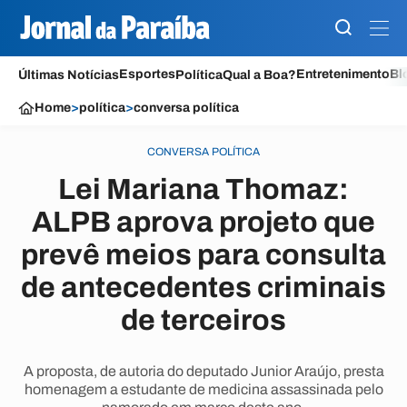
Esportes
Entretenimento
Bl
Últimas Notícias
Política
Qual a Boa?
Home
>
política
>
conversa política
CONVERSA POLÍTICA
Lei Mariana Thomaz:
ALPB aprova projeto que
prevê meios para consulta
de antecedentes criminais
de terceiros
A proposta, de autoria do deputado Junior Araújo, presta
homenagem a estudante de medicina assassinada pelo