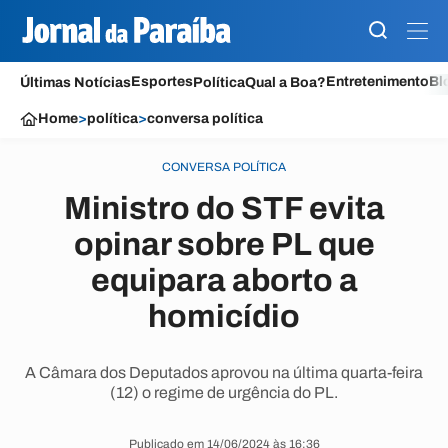
Esportes
Entretenimento
Bl
Últimas Notícias
Política
Qual a Boa?
Home
>
política
>
conversa política
CONVERSA POLÍTICA
Ministro do STF evita
opinar sobre PL que
equipara aborto a
homicídio
A Câmara dos Deputados aprovou na última quarta-feira
(12) o regime de urgência do PL.
Publicado em 14/06/2024 às 16:36