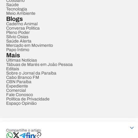
Cotidiano
Saúde
Tecnologia
Meio Ambiente
Blogs
Caderno Animal
Conversa Política
Pleno Poder
Sílvio Osias
Saúde Alerta
Mercado em Movimento
Papo Íntimo
Mais
Últimas Notícias
Tábuas de Marés em João Pessoa
Editais
Sobre o Jornal da Paraíba
Cabo Branco FM
CBN Paraíba
Expediente
Comercial
Fale Conosco
Política de Privacidade
Espaço Opinião
© REDE PARAÍBA DE COMUNICAÇÃO
Compartilhe o artigo
Developed by
Designed by