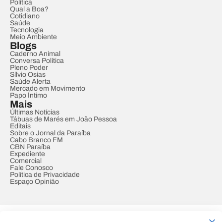
Política
Qual a Boa?
Cotidiano
Saúde
Tecnologia
Meio Ambiente
Blogs
Caderno Animal
Conversa Política
Pleno Poder
Sílvio Osias
Saúde Alerta
Mercado em Movimento
Papo Íntimo
Mais
Últimas Notícias
Tábuas de Marés em João Pessoa
Editais
Sobre o Jornal da Paraíba
Cabo Branco FM
CBN Paraíba
Expediente
Comercial
Fale Conosco
Política de Privacidade
Espaço Opinião
© REDE PARAÍBA DE COMUNICAÇÃO