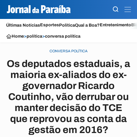
Esportes
Entretenimento
Bl
Últimas Notícias
Política
Qual a Boa?
Home
>
política
>
conversa política
CONVERSA POLÍTICA
Os deputados estaduais, a
maioria ex-aliados do ex-
governador Ricardo
Coutinho, vão derrubar ou
manter decisão do TCE
que reprovou as conta da
gestão em 2016?