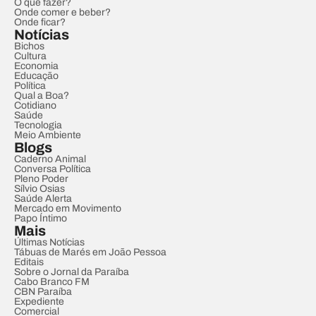
O que fazer?
Onde comer e beber?
Onde ficar?
Notícias
Bichos
Cultura
Economia
Educação
Política
Qual a Boa?
Cotidiano
Saúde
Tecnologia
Meio Ambiente
Blogs
Caderno Animal
Conversa Política
Pleno Poder
Sílvio Osias
Saúde Alerta
Mercado em Movimento
Papo Íntimo
Mais
Últimas Notícias
Tábuas de Marés em João Pessoa
Editais
Sobre o Jornal da Paraíba
Cabo Branco FM
CBN Paraíba
Expediente
Comercial