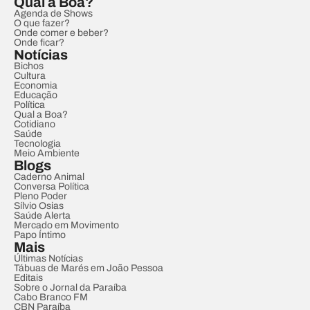
Qual a Boa?
Agenda de Shows
O que fazer?
Onde comer e beber?
Onde ficar?
Notícias
Bichos
Cultura
Economia
Educação
Política
Qual a Boa?
Cotidiano
Saúde
Tecnologia
Meio Ambiente
Blogs
Caderno Animal
Conversa Política
Pleno Poder
Sílvio Osias
Saúde Alerta
Mercado em Movimento
Papo Íntimo
Mais
Últimas Notícias
Tábuas de Marés em João Pessoa
Editais
Sobre o Jornal da Paraíba
Cabo Branco FM
CBN Paraíba