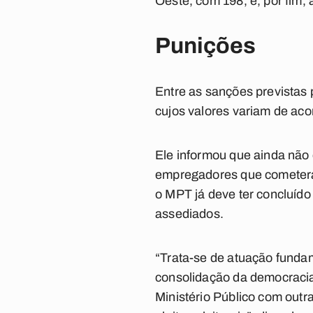
Oeste, com 198, e, por fim, 
Punições
Entre as sanções previstas 
cujos valores variam de aco
Ele informou que ainda não
empregadores que cometeram
o MPT já deve ter concluído
assediados.
“Trata-se de atuação funda
consolidação da democracia
Ministério Público com outr