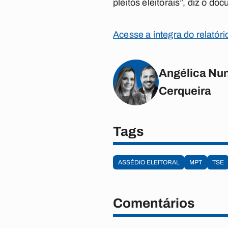
pleitos eleitorais”, diz o do
Acesse a íntegra do relatóri
Angélica Nun
Cerqueira
Tags
ASSÉDIO ELEITORAL
MPT
TSE
Comentários