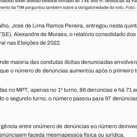
ento da TIM perguntou também sobre a obrigatoriedade do voto. Foto:
lho, José de Lima Ramos Pereira, entregou nesta quinta
 (TSE), Alexandre de Moraes, o relatório consolidado dos
ral nas Eleições de 2022.
ande maioria das condutas ilícitas denunciadas envolver
 que o número de denúncias aumentou após o primeiro t
das no MPT, apenas no 1º turno, 86 denúncias e há 71
do o segundo turno, o número passou para 97 denúncia
rg
ência en
tre o
número de denúncias e
o n
úmero de
inve
e
n
ún
cia
em face
da mesma
pessoa físi
ca ou
jurídica.