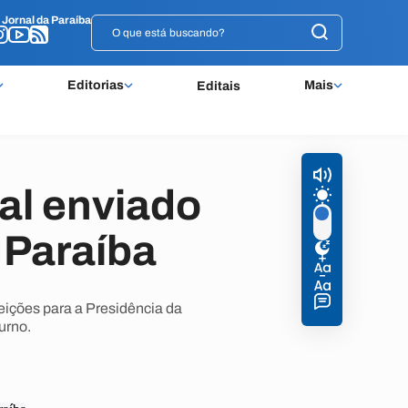
o
o
Jornal da Paraíba
Jornal da Paraíba
Editorias
Mais
Editais
ral enviado
 Paraíba
eições para a Presidência da
urno.