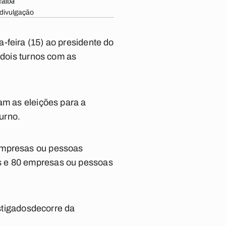
 divulgação
-feira (15) ao presidente do
 dois turnos com as
am as eleições para a
urno.
 empresas ou pessoas
s e 80 empresas ou pessoas
stigad
o
s
dec
orre
da