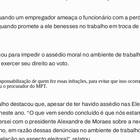
 quando um empregador ameaça o funcionário com a per
quando promete a ele benesses no trabalho em troca de v
u para impedir o assédio moral no ambiente de trabalh
xercer seu direito ao voto.
ponsabilização de quem fez essas infrações, para evitar que isso ocorra
ou o procurador do MPT.
lho destacou que, apesar de ter havido assédio nas El
neste ano. “O que vem sendo concluído é que nós esta
versei com o presidente Alexandre de Moraes sobre a n
lho, em razão dessas denúncias no ambiente de trabalho
lação ao aspecto eleitoral”, relatou.