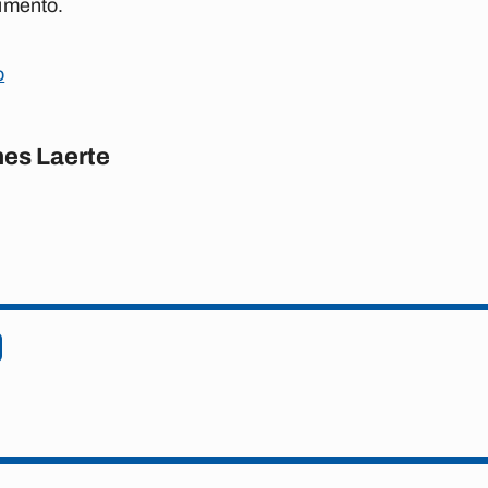
cumento.
o
es Laerte