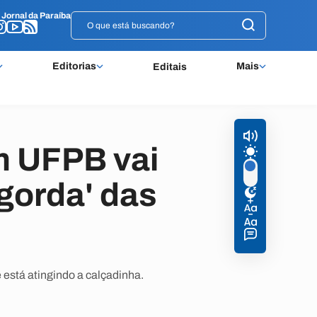
o
o
Jornal da Paraíba
Jornal da Paraíba
Editorias
Mais
Editais
m UFPB vai
gorda' das
está atingindo a calçadinha.