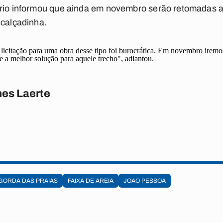
ário informou que ainda em novembro serão retomadas 
 calçadinha.
a licitação para uma obra desse tipo foi burocrática. Em novembro iremo
 a melhor solução para aquele trecho", adiantou.
es Laerte
GORDA DAS PRAIAS
FAIXA DE AREIA
JOAO PESSOA