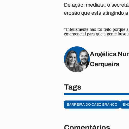
De ação imediata, o secret
erosão que está atingindo a
"Infelizmente não foi feito porque 
emergencial para que a gente busque
Angélica Nun
Cerqueira
Tags
BARREIRA DO CABO BRANCO
EN
Comentários