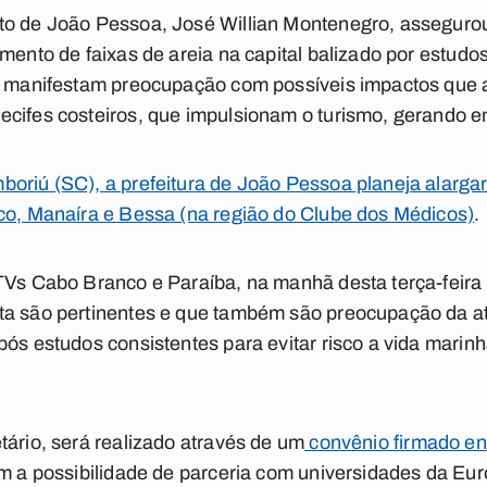
to de João Pessoa, José Willian Montenegro, assegurou 
amento de faixas de areia na capital balizado por estudo
as manifestam preocupação com possíveis impactos que 
cifes costeiros, que impulsionam o turismo, gerando e
oriú (SC), a prefeitura de João Pessoa planeja alargar
nco, Manaíra e Bessa (na região do Clube dos Médicos)
.
TVs Cabo Branco e Paraíba, na manhã desta terça-feira (
ta são pertinentes e que também são preocupação da at
pós estudos consistentes para evitar risco a vida marinh
tário, será realizado através de um
convênio firmado ent
om a possibilidade de parceria com universidades da Eu