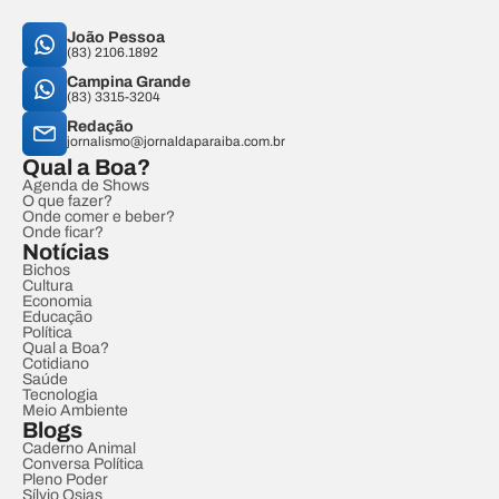
João Pessoa
(83) 2106.1892
Campina Grande
(83) 3315-3204
Redação
jornalismo@jornaldaparaiba.com.br
Qual a Boa?
Agenda de Shows
O que fazer?
Onde comer e beber?
Onde ficar?
Notícias
Bichos
Cultura
Economia
Educação
Política
Qual a Boa?
Cotidiano
Saúde
Tecnologia
Meio Ambiente
Blogs
Caderno Animal
Conversa Política
Pleno Poder
Sílvio Osias