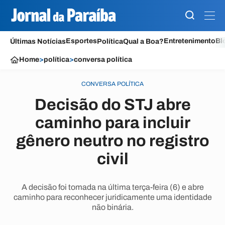
Esportes
Entretenimento
Bl
Últimas Notícias
Política
Qual a Boa?
Home
>
política
>
conversa política
CONVERSA POLÍTICA
Decisão do STJ abre
caminho para incluir
gênero neutro no registro
civil
A decisão foi tomada na última terça-feira (6) e abre
caminho para reconhecer juridicamente uma identidade
não binária.