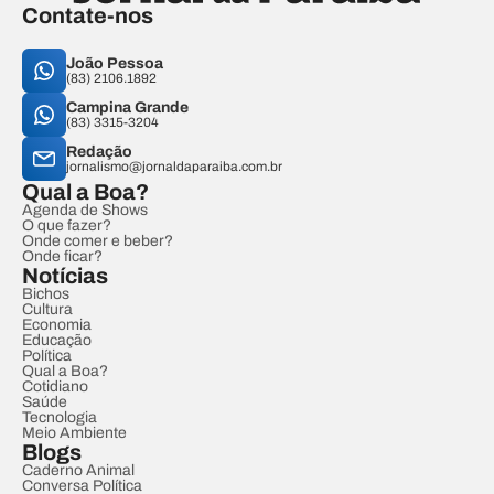
Contate-nos
João Pessoa
(83) 2106.1892
Campina Grande
(83) 3315-3204
Redação
jornalismo@jornaldaparaiba.com.br
Qual a Boa?
Agenda de Shows
O que fazer?
Onde comer e beber?
Onde ficar?
Notícias
Bichos
Cultura
Economia
Educação
Política
Qual a Boa?
Cotidiano
Saúde
Tecnologia
Meio Ambiente
Blogs
Caderno Animal
Conversa Política