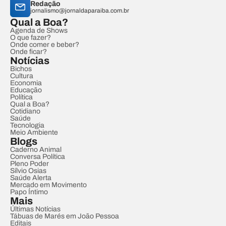
Redação
jornalismo@jornaldaparaiba.com.br
Qual a Boa?
Agenda de Shows
O que fazer?
Onde comer e beber?
Onde ficar?
Notícias
Bichos
Cultura
Economia
Educação
Política
Qual a Boa?
Cotidiano
Saúde
Tecnologia
Meio Ambiente
Blogs
Caderno Animal
Conversa Política
Pleno Poder
Sílvio Osias
Saúde Alerta
Mercado em Movimento
Papo Íntimo
Mais
Últimas Notícias
Tábuas de Marés em João Pessoa
Editais