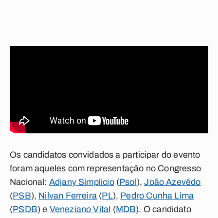
Os candidatos convidados a participar do evento
foram aqueles com representação no Congresso
Nacional:
Adjany Simplicio
(
Psol
),
João Azevêdo
(
PSB
),
Nilvan Ferreira
(
PL
),
Pedro Cunha Lima
(
PSDB
) e
Veneziano Vital
(
MDB
). O candidato