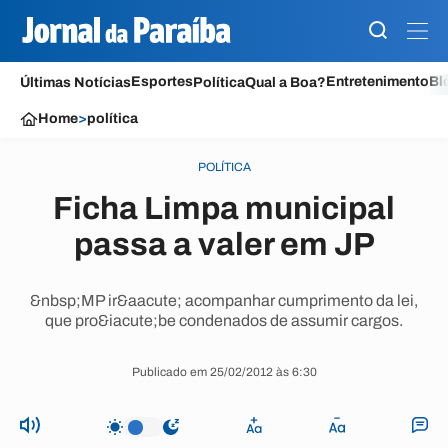
Esportes
Entretenimento
Bl
Últimas Notícias
Política
Qual a Boa?
Home
>
política
POLÍTICA
Ficha Limpa municipal
passa a valer em JP
&nbsp;MP ir&aacute; acompanhar cumprimento da lei,
que pro&iacute;be condenados de assumir cargos.
Publicado em 25/02/2012 às 6:30