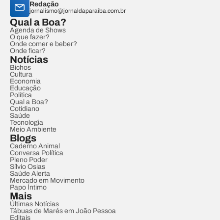
Redação
jornalismo@jornaldaparaiba.com.br
Qual a Boa?
Agenda de Shows
O que fazer?
Onde comer e beber?
Onde ficar?
Notícias
Bichos
Cultura
Economia
Educação
Política
Qual a Boa?
Cotidiano
Saúde
Tecnologia
Meio Ambiente
Blogs
Caderno Animal
Conversa Política
Pleno Poder
Sílvio Osias
Saúde Alerta
Mercado em Movimento
Papo Íntimo
Mais
Últimas Notícias
Tábuas de Marés em João Pessoa
Editais