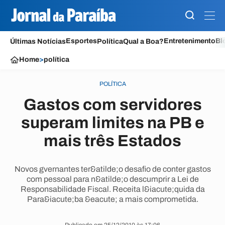
Esportes
Entretenimento
Bl
Últimas Notícias
Política
Qual a Boa?
Home
>
política
POLÍTICA
Gastos com servidores
superam limites na PB e
mais três Estados
Novos gvernantes ter&atilde;o desafio de conter gastos
com pessoal para n&atilde;o descumprir a Lei de
Responsabilidade Fiscal. Receita l&iacute;quida da
Para&iacute;ba &eacute; a mais comprometida.