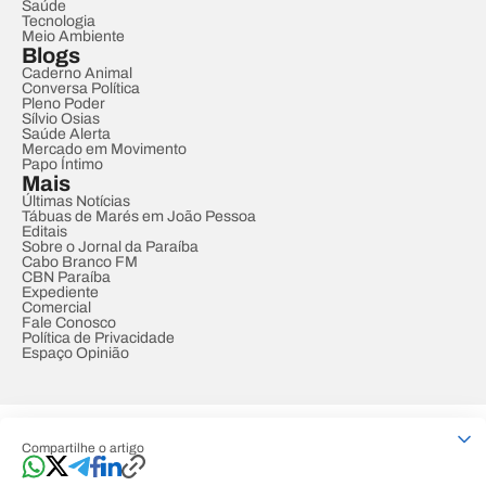
Saúde
Tecnologia
Meio Ambiente
Blogs
Caderno Animal
Conversa Política
Pleno Poder
Sílvio Osias
Saúde Alerta
Mercado em Movimento
Papo Íntimo
Mais
Últimas Notícias
Tábuas de Marés em João Pessoa
Editais
Sobre o Jornal da Paraíba
Cabo Branco FM
CBN Paraíba
Expediente
Comercial
Fale Conosco
Política de Privacidade
Espaço Opinião
© REDE PARAÍBA DE COMUNICAÇÃO
Compartilhe o artigo
Developed by
Designed by