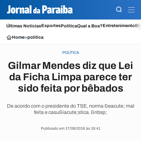
Esportes
Entretenimento
Bl
Últimas Notícias
Política
Qual a Boa?
Home
>
política
POLÍTICA
Gilmar Mendes diz que Lei
da Ficha Limpa parece ter
sido feita por bêbados
De acordo com o presidente do TSE, norma &eacute; mal
feita e casu&iacute;stica. &nbsp;
Publicado em 17/08/2016 às 19:41