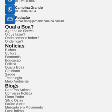
(83) 2106.1892
Campina Grande
(83) 3315-3204
Redação
jornalismo@jornaldaparaiba.com.br
Qual a Boa?
Agenda de Shows
O que fazer?
Onde comer e beber?
Onde ficar?
Notícias
Bichos
Cultura
Economia
Educação
Política
Qual a Boa?
Cotidiano
Saúde
Tecnologia
Meio Ambiente
Blogs
Caderno Animal
Conversa Política
Pleno Poder
Sílvio Osias
Saúde Alerta
Mercado em Movimento
Papo Íntimo