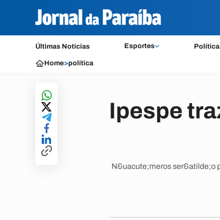
Esportes
Últimas Notícias
Política
Home
>
política
Ipespe tr
N&uacute;meros ser&atilde;o pu