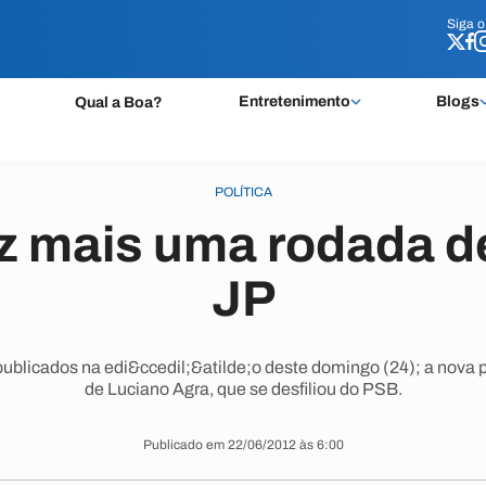
Siga 
Siga 
Entretenimento
Blogs
Qual a Boa?
POLÍTICA
az mais uma rodada d
JP
blicados na edi&ccedil;&atilde;o deste domingo (24); a nova 
de Luciano Agra, que se desfiliou do PSB.
Publicado em 22/06/2012 às 6:00