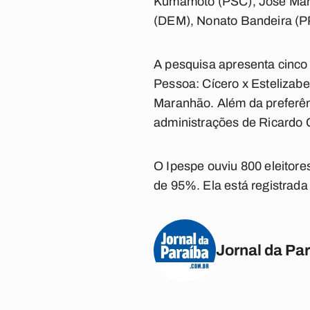
Kumamoto (PSC), José Mara
(DEM), Nonato Bandeira (P
A pesquisa apresenta cinco
Pessoa: Cícero x Estelizabe
Maranhão. Além da preferên
administrações de Ricardo 
O Ipespe ouviu 800 eleitore
de 95%. Ela está registrada
Jornal da Pa