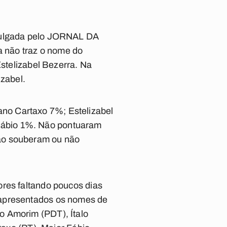
ivulgada pelo JORNAL DA
 não traz o nome do
Estelizabel Bezerra. Na
izabel.
no Cartaxo 7%; Estelizabel
Fábio 1%. Não pontuaram
não souberam ou não
ores faltando poucos dias
 apresentados os nomes de
o Amorim (PDT), Ítalo