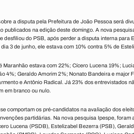
obre a disputa pela Prefeitura de João Pessoa será d
 publicados na edição deste domingo. A nova pesquisa
e desfiliou do PSB, após perder a disputa interna para 
a dia 3 de junho, ele estava com 10% contra 5% de Estel
sé Maranhão estava com 22%; Cícero Lucena 19%; Lucia
ão 4%; Geraldo Amorim 2%; Nonato Bandeira e major 
rmento e Antônio Radical. Já 23% dos entrevistados 
m em branco ou nulo.
se comportam os pré-candidatos na avaliação dos eleit
nvenções partidárias. Na nova pesquisa Ipespe, foram
cero Lucena (PSDB), Estelizabel Bezerra (PSB), Gerald