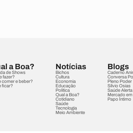
al a Boa?
Notícias
Blogs
da de Shows
Bichos
Caderno Ani
e fazer?
Cultura
Conversa Pol
 comer e beber?
Economia
Pleno Poder
 ficar?
Educação
Sílvio Osias
Política
Saúde Alerta
Qual a Boa?
Mercado em
Cotidiano
Papo Íntimo
Saúde
Tecnologia
Meio Ambiente