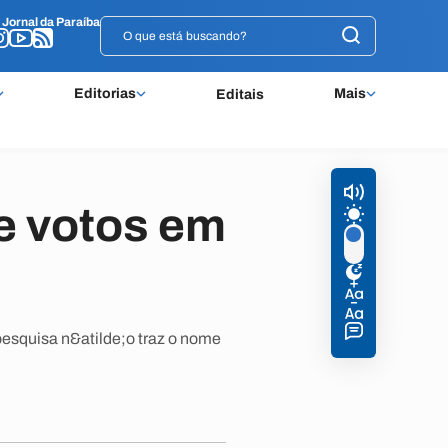
o
o
Jornal da Paraíba
Jornal da Paraíba
Editorias
Mais
Editais
e votos em
pesquisa n&atilde;o traz o nome