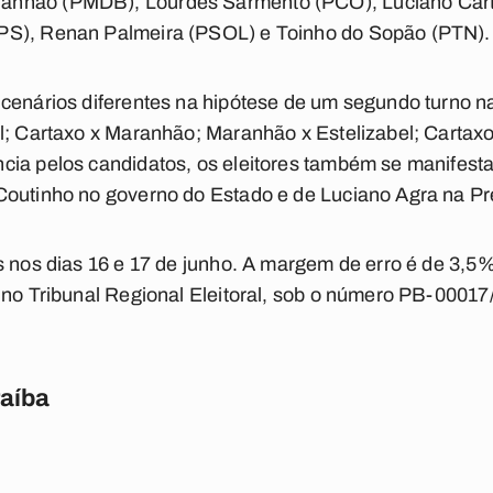
nhão (PMDB), Lourdes Sarmento (PCO), Luciano Carta
PS), Renan Palmeira (PSOL) e Toinho do Sopão (PTN).
 cenários diferentes na hipótese de um segundo turno n
l; Cartaxo x Maranhão; Maranhão x Estelizabel; Cartaxo
cia pelos candidatos, os eleitores também se manifest
Coutinho no governo do Estado e de Luciano Agra na Pr
s nos dias 16 e 17 de junho. A margem de erro é de 3,5%
 no Tribunal Regional Eleitoral, sob o número PB-00017
raíba