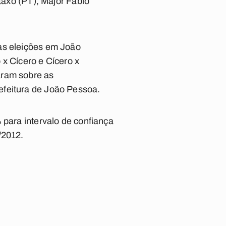
xo (PT), Major Fábio
as eleições em João
 x Cícero e Cícero x
aram sobre as
efeitura de João Pessoa.
 para intervalo de confiança
/2012.