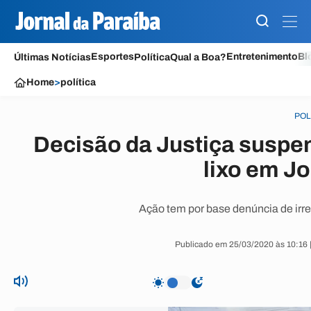
Esportes
Entretenimento
Bl
Últimas Notícias
Política
Qual a Boa?
Home
>
política
POL
Decisão da Justiça suspen
lixo em J
Ação tem por base denúncia de irre
Publicado em 25/03/2020 às 10:16 