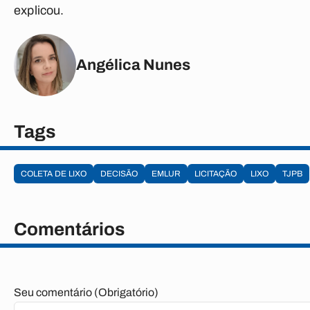
explicou.
Angélica Nunes
Tags
COLETA DE LIXO
DECISÃO
EMLUR
LICITAÇÃO
LIXO
TJPB
Comentários
Seu comentário (Obrigatório)