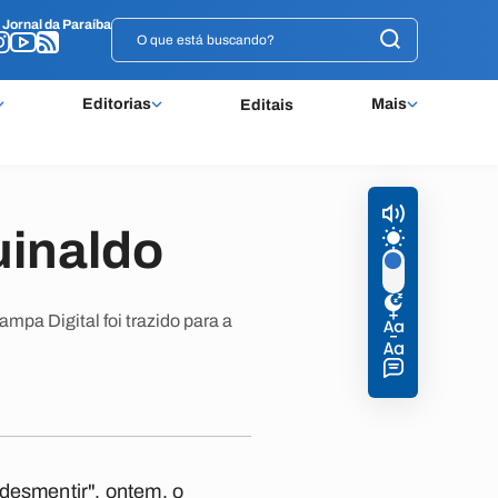
o
o
Jornal da Paraíba
Jornal da Paraíba
Editorias
Mais
Editais
uinaldo
mpa Digital foi trazido para a
desmentir", ontem, o