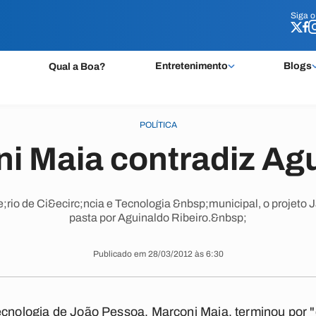
Siga 
Siga 
Entretenimento
Blogs
Qual a Boa?
POLÍTICA
i Maia contradiz Ag
io de Ci&ecirc;ncia e Tecnologia &nbsp;municipal, o projeto Ja
pasta por Aguinaldo Ribeiro.&nbsp;
Publicado em 28/03/2012 às 6:30
ecnologia de João Pessoa, Marconi Maia, terminou por "