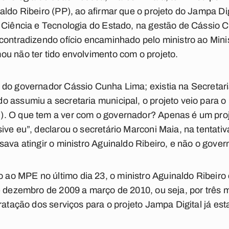
ldo Ribeiro (PP), ao afirmar que o projeto do Jampa Digi
e Ciência e Tecnologia do Estado, na gestão de Cássio 
contradizendo ofício encaminhado pelo ministro ao Mini
u não ter tido envolvimento com o projeto.
 do governador Cássio Cunha Lima; existia na Secretari
 assumiu a secretaria municipal, o projeto veio para o
. O que tem a ver com o governador? Apenas é um pro
ve eu”, declarou o secretário Marconi Maia, na tentativ
sava atingir o ministro Aguinaldo Ribeiro, e não o gover
o MPE no último dia 23, o ministro Aguinaldo Ribeiro 
e dezembro de 2009 a março de 2010, ou seja, por três 
tratação dos serviços para o projeto Jampa Digital já es