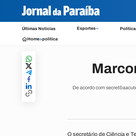
Esportes
Últimas Notícias
Política
Home
>
política
Marcon
De acordo com secret&aacute;r
O secretário de Ciência e T