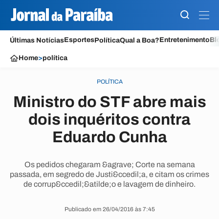
Esportes
Entretenimento
Bl
Últimas Notícias
Política
Qual a Boa?
Home
>
política
POLÍTICA
Ministro do STF abre mais
dois inquéritos contra
Eduardo Cunha
Os pedidos chegaram &agrave; Corte na semana
passada, em segredo de Justi&ccedil;a, e citam os crimes
de corrup&ccedil;&atilde;o e lavagem de dinheiro.
Publicado em 26/04/2016 às 7:45