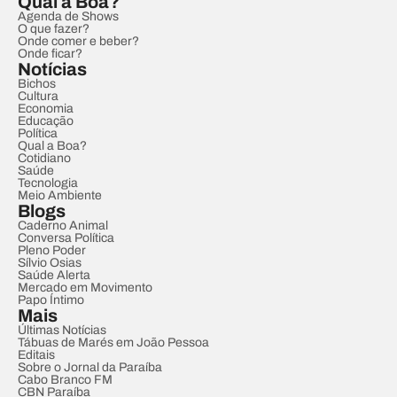
Qual a Boa?
Agenda de Shows
O que fazer?
Onde comer e beber?
Onde ficar?
Notícias
Bichos
Cultura
Economia
Educação
Política
Qual a Boa?
Cotidiano
Saúde
Tecnologia
Meio Ambiente
Blogs
Caderno Animal
Conversa Política
Pleno Poder
Sílvio Osias
Saúde Alerta
Mercado em Movimento
Papo Íntimo
Mais
Últimas Notícias
Tábuas de Marés em João Pessoa
Editais
Sobre o Jornal da Paraíba
Cabo Branco FM
CBN Paraíba