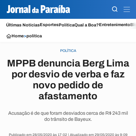
Esportes
Entretenimento
Bl
Últimas Notícias
Política
Qual a Boa?
Home
>
política
POLÍTICA
MPPB denuncia Berg Lima
por desvio de verba e faz
novo pedido de
afastamento
Acusação é de que foram desviados cerca de R$ 243 mil
do trânsito de Bayeux.
Publicado em 28/05/2020 às 17:02 | Atualizado em 29/05/2020 às 9:09