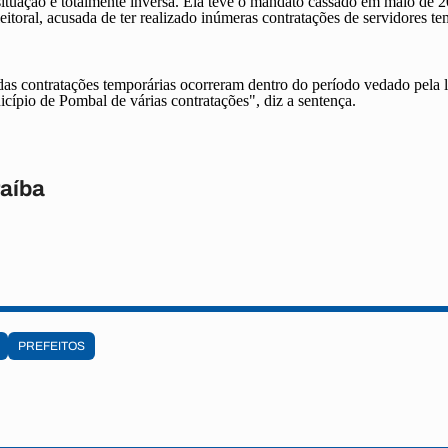
situação é totalmente inversa. Ela teve o mandato cassado em maio de 2
toral, acusada de ter realizado inúmeras contratações de servidores te
s contratações temporárias ocorreram dentro do período vedado pela le
icípio de Pombal de várias contratações", diz a sentença.
raíba
PREFEITOS