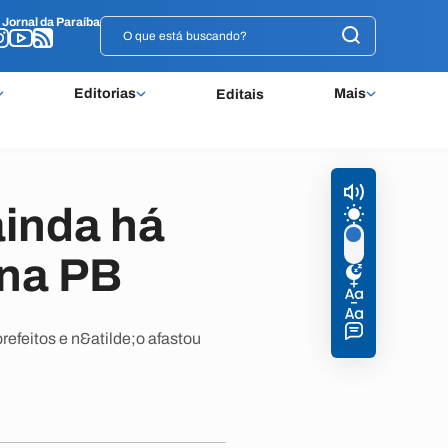
o
o
Jornal da Paraíba
Jornal da Paraíba
Editorias
Mais
Editais
ainda há
 na PB
efeitos e n&atilde;o afastou