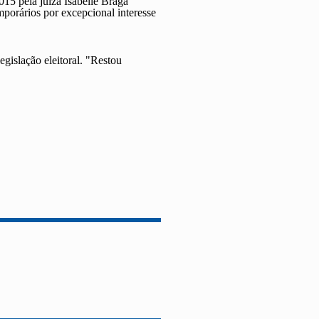
015 pela juíza Isabelle Braga
mporários por excepcional interesse
gislação eleitoral. "Restou