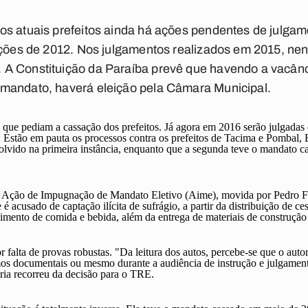
os atuais prefeitos ainda há ações pendentes de julgam
ições de 2012. Nos julgamentos realizados em 2015, nen
A Constituição da Paraíba prevê que havendo a vacânci
mandato, haverá eleição pela Câmara Municipal.
ue pediam a cassação dos prefeitos. Já agora em 2016 serão julgadas 
 Estão em pauta os processos contra os prefeitos de Tacima e Pombal, 
solvido na primeira instância, enquanto que a segunda teve o mandato 
a Ação de Impugnação de Mandato Eletivo (Aime), movida por Pedro Fe
é acusado de captação ilícita de sufrágio, a partir da distribuição de ce
imento de comida e bebida, além da entrega de materiais de construção p
 falta de provas robustas. "Da leitura dos autos, percebe-se que o auto
mos documentais ou mesmo durante a audiência de instrução e julgament
ria recorreu da decisão para o TRE.