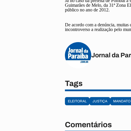
Já no caso da prefeita de Pombal a 
Guimarães de Melo, da 31ª Zona Elei
público no ano de 2012.
De acordo com a denúncia, muitas da
incontroverso a realização pelo mun
Jornal da Pa
Tags
ELEITORAL
JUSTIÇA
MANDATO
Comentários