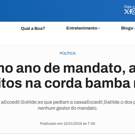
Siga 
Siga 
Entretenimento
Blogs
Qual a Boa?
POLÍTICA
mo ano de mandato, 
itos na corda bamba
a&ccedil;&otilde;es que pediam a cassa&ccedil;&atilde;o dos pr
nenhum gestor do mandato.
Publicado em 12/01/2016 às 7:50