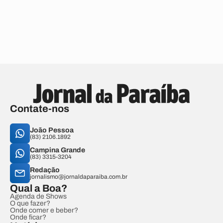
Contate-nos
João Pessoa
(83) 2106.1892
Campina Grande
(83) 3315-3204
Redação
jornalismo@jornaldaparaiba.com.br
Qual a Boa?
Agenda de Shows
O que fazer?
Onde comer e beber?
Onde ficar?