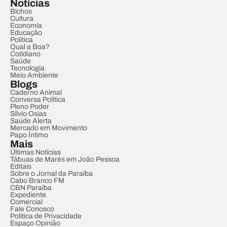
Notícias
Bichos
Cultura
Economia
Educação
Política
Qual a Boa?
Cotidiano
Saúde
Tecnologia
Meio Ambiente
Blogs
Caderno Animal
Conversa Política
Pleno Poder
Sílvio Osias
Saúde Alerta
Mercado em Movimento
Papo Íntimo
Mais
Últimas Notícias
Tábuas de Marés em João Pessoa
Editais
Sobre o Jornal da Paraíba
Cabo Branco FM
CBN Paraíba
Expediente
Comercial
Fale Conosco
Política de Privacidade
Espaço Opinião