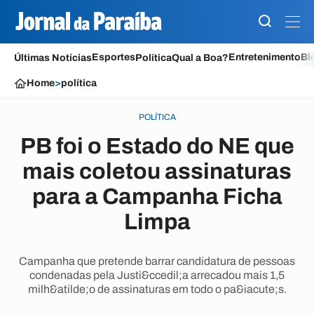
Esportes
Entretenimento
Bl
Últimas Notícias
Política
Qual a Boa?
Home
>
política
POLÍTICA
PB foi o Estado do NE que
mais coletou assinaturas
para a Campanha Ficha
Limpa
Campanha que pretende barrar candidatura de pessoas
condenadas pela Justi&ccedil;a arrecadou mais 1,5
milh&atilde;o de assinaturas em todo o pa&iacute;s.