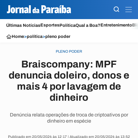
Esportes
Entretenimento
Bl
Últimas Notícias
Política
Qual a Boa?
Home
>
política
>
pleno poder
PLENO PODER
Braiscompany: MPF
denuncia doleiro, donos e
mais 4 por lavagem de
dinheiro
Denúncia relata operações de troca de criptoativos por
dinheiro em espécie
Publicado em 20/05/2024 às 12:17 | Atualizado em 20/05/2024 às 13:52