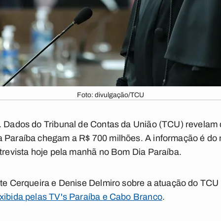
Foto: divulgação/TCU
o. Dados do Tribunal de Contas da União (TCU) revelam
a Paraíba chegam a R$ 700 milhões. A informação é do m
ntrevista hoje pela manhã no Bom Dia Paraíba.
rte Cerqueira e Denise Delmiro sobre a atuação do TCU 
exibida pelas TV's Paraíba e Cabo Branco
.