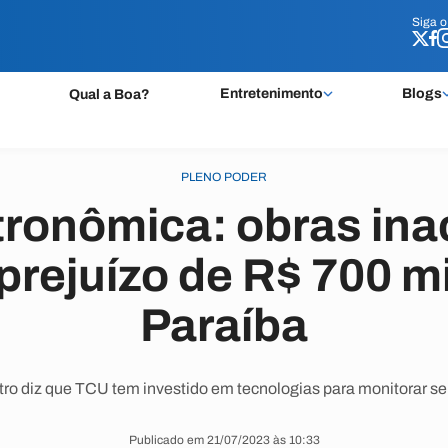
Siga 
Siga 
Entretenimento
Blogs
Qual a Boa?
PLENO PODER
stronômica: obras in
rejuízo de R$ 700 m
Paraíba
tro diz que TCU tem investido em tecnologias para monitorar se
Publicado em 21/07/2023 às 10:33