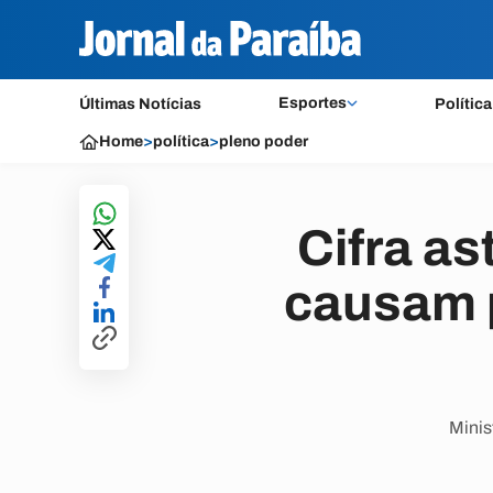
Esportes
Últimas Notícias
Política
Home
>
política
>
pleno poder
Cifra a
causam p
Minis