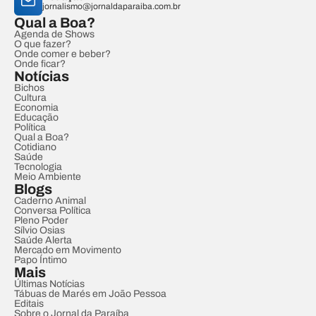
jornalismo@jornaldaparaiba.com.br
Qual a Boa?
Agenda de Shows
O que fazer?
Onde comer e beber?
Onde ficar?
Notícias
Bichos
Cultura
Economia
Educação
Política
Qual a Boa?
Cotidiano
Saúde
Tecnologia
Meio Ambiente
Blogs
Caderno Animal
Conversa Política
Pleno Poder
Sílvio Osias
Saúde Alerta
Mercado em Movimento
Papo Íntimo
Mais
Últimas Notícias
Tábuas de Marés em João Pessoa
Editais
Sobre o Jornal da Paraíba