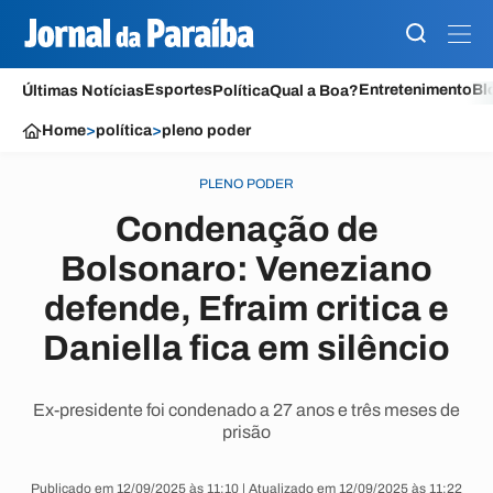
Esportes
Entretenimento
Bl
Últimas Notícias
Política
Qual a Boa?
Home
>
política
>
pleno poder
PLENO PODER
Condenação de
Bolsonaro: Veneziano
defende, Efraim critica e
Daniella fica em silêncio
Ex-presidente foi condenado a 27 anos e três meses de
prisão
Publicado em 12/09/2025 às 11:10 | Atualizado em 12/09/2025 às 11:22