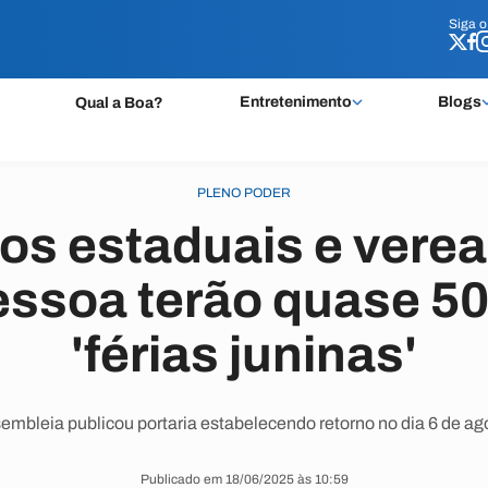
Siga 
Siga 
Entretenimento
Blogs
Qual a Boa?
PLENO PODER
s estaduais e vere
ssoa terão quase 50
'férias juninas'
embleia publicou portaria estabelecendo retorno no dia 6 de ag
Publicado em 18/06/2025 às 10:59