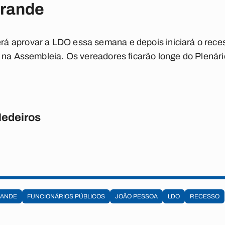
rande
 aprovar a LDO essa semana e depois iniciará o reces
 na Assembleia. Os vereadores ficarão longe do Plenári
Medeiros
RANDE
FUNCIONÁRIOS PÚBLICOS
JOÃO PESSOA
LDO
RECESSO