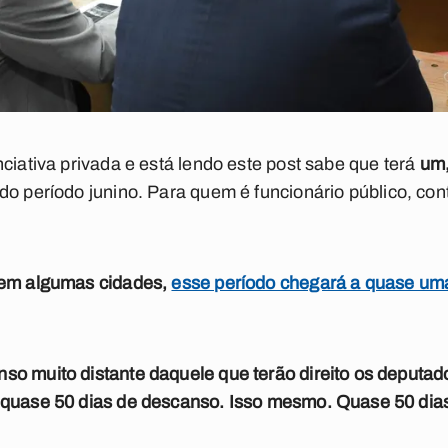
ciativa privada e está lendo este post sabe que terá
um,
do período junino. Para quem é funcionário público, co
s em algumas cidades,
esse período chegará a quase um
so muito distante daquele que terão direito os deputad
 quase 50 dias de descanso. Isso mesmo. Quase 50 dias