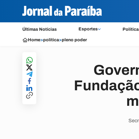
Esportes
Últimas Notícias
Política
Home
>
política
>
pleno poder
Gover
Fundação 
m
Secr