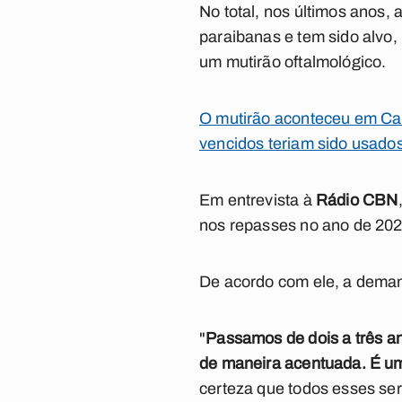
No total, nos últimos anos,
paraibanas e tem sido alvo,
um mutirão oftalmológico.
O mutirão aconteceu em Cam
vencidos teriam sido usados
Em entrevista à
Rádio CBN
nos repasses no ano de 202
De acordo com ele, a dema
"
P
assamos de dois a três a
de maneira acentuada. É u
certeza que todos esses se