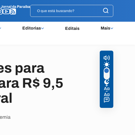
o
o
Jornal da Paraíba
Jornal da Paraíba
Editorias
Mais
Editais
s para
ara R$ 9,5
al
demia