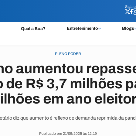
Siga 
Siga 
Entretenimento
Blogs
Qual a Boa?
PLENO PODER
no aumentou repasse
de R$ 3,7 milhões p
ilhões em ano eleitor
etário diz que aumento é reflexo de demanda reprimida da pan
Publicado em 21/05/2025 às 12:19