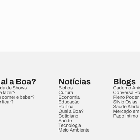
al a Boa?
Notícias
Blogs
da de Shows
Bichos
Caderno Ani
e fazer?
Cultura
Conversa Pol
 comer e beber?
Economia
Pleno Poder
 ficar?
Educação
Sílvio Osias
Política
Saúde Alerta
Qual a Boa?
Mercado em
Cotidiano
Papo Íntimo
Saúde
Tecnologia
Meio Ambiente