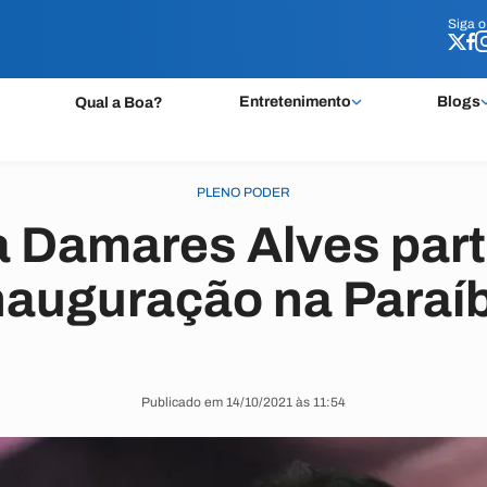
Siga 
Siga 
Entretenimento
Blogs
Qual a Boa?
PLENO PODER
a Damares Alves part
nauguração na Paraí
Publicado em 14/10/2021 às 11:54