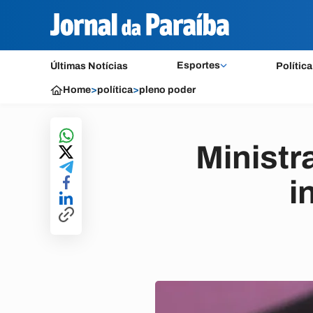
Esportes
Últimas Notícias
Política
Home
>
política
>
pleno poder
Ministr
i